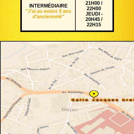
21H00 /
INTERMÉDIAIRE
22H00
"J'ai au moins 5 ans
JEUDI -
d'ancienneté"
20H45 /
22H15