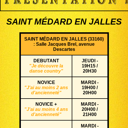
SAINT MÉDARD EN JALLES
SAINT MÉDARD EN JALLES (33160)
: Salle Jacques Brel, avenue
Descartes
DEBUTANT
JEUDI -
"Je découvre la
19H15 /
danse country"
20H30
NOVICE
MARDI -
"J'ai au moins 2 ans
19H00 /
d'ancienneté"
20H00
NOVICE +
MARDI -
"J'ai au moins 4 ans
20H00 /
d'ancienneté"
21H00
MARDI -